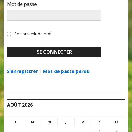
Mot de passe
Se souvenir de moi
S’enregistrer
Mot de passe perdu
AOÛT 2026
L
M
M
J
V
S
D
1
2