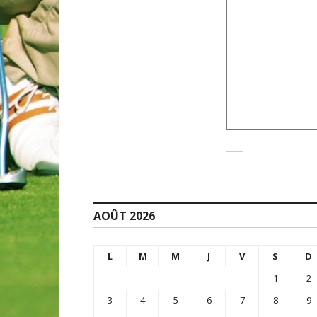
AOÛT 2026
L
M
M
J
V
S
D
1
2
3
4
5
6
7
8
9